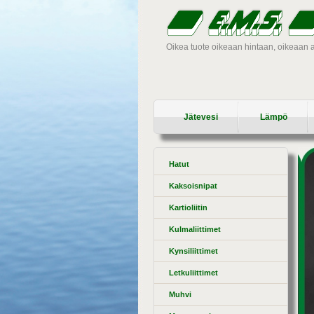
Oikea tuote oikeaan hintaan, oikeaan 
Jätevesi
Lämpö
Hatut
Kaksoisnipat
Kartioliitin
Kulmaliittimet
Kynsiliittimet
Letkuliittimet
Muhvi