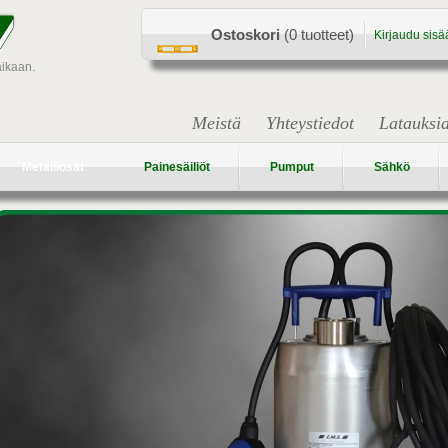
Ostoskori
(0 tuotteet)
Kirjaudu sisä
aikaan.
Meistä
Yhteystiedot
Latauksi
Metalliosat
Painesäiliöt
Pumput
Sähkö