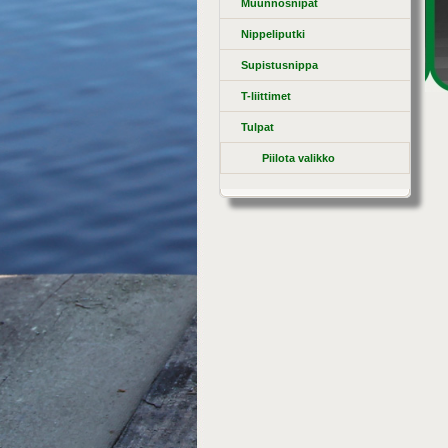
Muunnosnipat
Nippeliputki
Supistusnippa
T-liittimet
Tulpat
Piilota valikko