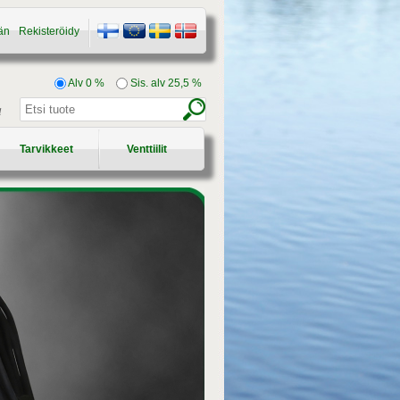
än
Rekisteröidy
Alv 0 %
Sis. alv 25,5 %
a
Tarvikkeet
Venttiilit