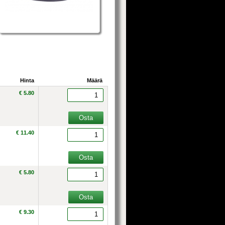
Hinta
Määrä
€ 5.80
€ 11.40
€ 5.80
€ 9.30