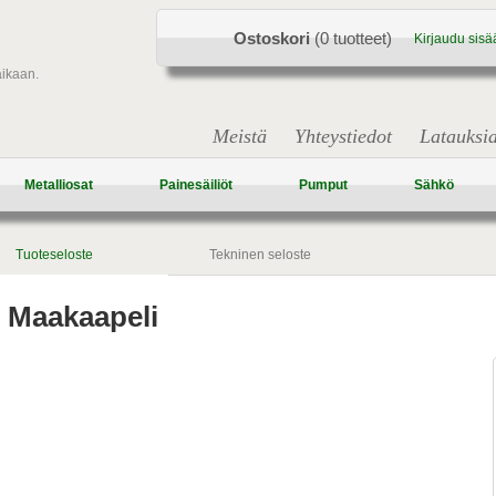
Ostoskori
(0 tuotteet)
Kirjaudu sisä
aikaan.
Meistä
Yhteystiedot
Latauksi
Metalliosat
Painesäiliöt
Pumput
Sähkö
Tuoteseloste
Tekninen seloste
Maakaapeli