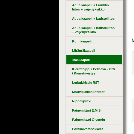
Aqua kaapeli + Franklin
liitos + vaijeriyksikkö
Aqua kaapeli + kutisteliitos
Aqua kaapeli + kutisteliitos
+ vaijeriyksikkö
M
Kumikaapeli
Liitäntäkaapeli
Maakaapeli
Kierreteippi / Pellaava - kitti
/ Kierretiivistys
Letkukiristin RST
Mouviputkenliittimet
Nippeliputki
Painemittari E.M.S.
Painemittari Glycerin
Porakaivotarvikkeet