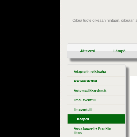
Oikea tuote oikeaan hintaan, oikeaan 
Jätevesi
Lämpö
Adapterin reikäsaha
Asennusletkut
Automatiikkaryhmät
Ilmausventtilli
Ilmaventtiili
Kaapeli
Aqua kaapeli + Franklin
liitos