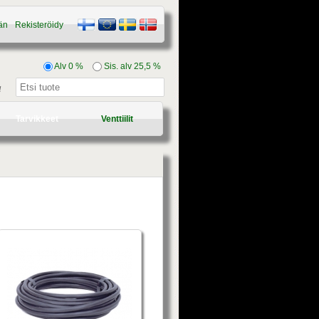
än
Rekisteröidy
Alv 0 %
Sis. alv 25,5 %
a
Tarvikkeet
Venttiilit