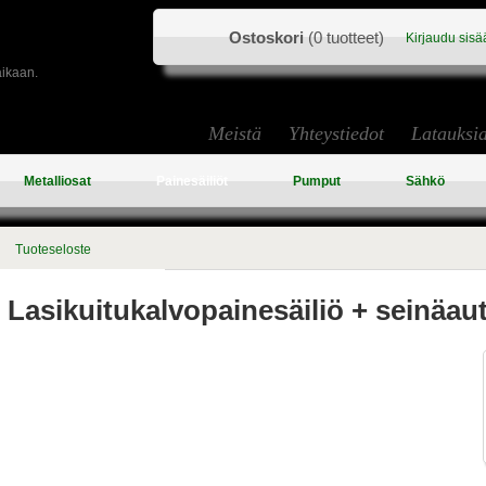
Ostoskori
(0 tuotteet)
Kirjaudu sisä
aikaan.
Meistä
Yhteystiedot
Latauksi
Metalliosat
Painesäiliöt
Pumput
Sähkö
Tuoteseloste
Lasikuitukalvopainesäiliö + seinäau