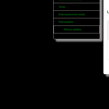
Teräs
L
Kalvopaisunta-astiat
Painesäiliöt
Piilota valikko