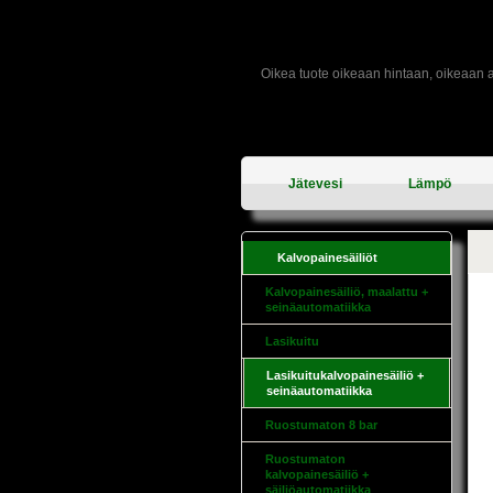
Oikea tuote oikeaan hintaan, oikeaan 
Jätevesi
Lämpö
Kalvopainesäiliöt
Kalvopainesäiliö, maalattu +
seinäautomatiikka
Lasikuitu
Lasikuitukalvopainesäiliö +
seinäautomatiikka
Ruostumaton 8 bar
Ruostumaton
kalvopainesäiliö +
säiliöautomatiikka