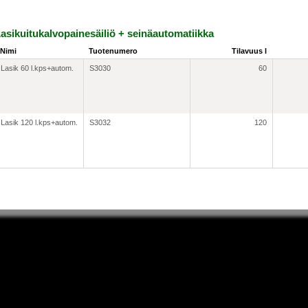
asikuitukalvopainesäiliö + seinäautomatiikka
Nimi
Tuotenumero
Tilavuus l
Lasik 60 l.kps+autom.
S3030
60
Lasik 120 l.kps+autom.
S3032
120