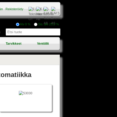
än
Rekisteröidy
Alv 0 %
Sis. alv 25,5 %
a
Tarvikkeet
Venttiilit
tomatiikka